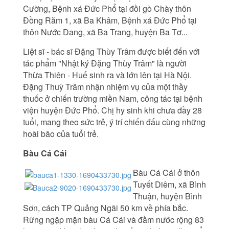
Cường, Bệnh xá Đức Phổ tại đồi gò Chày thôn
Đồng Răm 1, xã Ba Khâm, Bệnh xá Đức Phổ tại
thôn Nước Đang, xã Ba Trang, huyện Ba Tơ...
Liệt sĩ - bác sĩ Đặng Thùy Trâm được biết đến với
tác phẩm "Nhật ký Đặng Thùy Trâm" là người
Thừa Thiên - Huế sinh ra và lớn lên tại Hà Nội.
Đặng Thuỳ Trâm nhận nhiệm vụ của một thầy
thuốc ở chiến trường miền Nam, công tác tại bệnh
viện huyện Đức Phổ. Chị hy sinh khi chưa đầy 28
tuổi, mang theo sức trẻ, ý trí chiến đấu cùng những
hoài bão của tuổi trẻ.
Bàu Cá Cái
Bàu Cá Cái ở thôn
Tuyết Diêm, xã Bình
Thuận, huyện Bình
Sơn, cách TP Quảng Ngãi 50 km về phía bắc.
Rừng ngập mặn bàu Cá Cái và đầm nước rộng 83