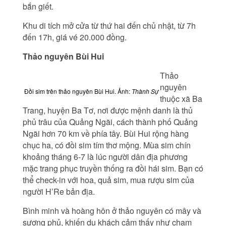
bắn giết.
Khu di tích mở cửa từ thứ hai đến chủ nhật, từ 7h
đến 17h, giá vé 20.000 đồng.
Th
ảo nguyên Bùi Hui
Thảo
nguyên
Đồi sim trên thảo nguyên Bùi Hui. Ảnh:
Thành Sự
thuộc xã Ba
Trang, huyện Ba Tơ, nơi được mệnh danh là thủ
phủ trâu của Quảng Ngãi, cách thành phố Quảng
Ngãi hơn 70 km về phía tây. Bùi Hui rộng hàng
chục ha, có đồi sim tím thơ mộng. Mùa sim chín
khoảng tháng 6-7 là lúc người dân địa phương
mặc trang phục truyền thống ra đồi hái sim. Bạn có
thể check-in với hoa, quả sim, mua rượu sim của
người H’Re bản địa.
Bình minh và hoàng hôn ở thảo nguyên có mây và
sương phủ, khiến du khách cảm thấy như chạm