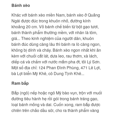
Bánh xèo
Khác với bánh xèo miền Nam, bánh xèo ở Quảng
Ngãi được đúc trong khuôn nhỏ, đường kính
khoảng 20 cm. Vỏ bánh chế biến từ bột gạo tươi,
bánh thành phẩm thường mềm, với nhân là tôm,
giá... Theo kinh nghiệm của người dân, khuôn
bánh đúc dùng càng lâu thì bánh ra lò càng ngon,
không bị dính và cháy. Bánh xèo ngon nhất khi ăn
kèm với chuối cắt lát, dưa leo, rau thơm, xà lách,
diếp cá và chấm với nước mắm pha ớt, tỏi Lý Sơn.
Một số địa chỉ: 124 Phan Đình Phùng, 471 Lê Lợi,
bà Lợi biển Mỹ Khê, cô Dung Tịnh Khê...
Ram bắp
Bắp (ngô) nếp hoặc ngô Mỹ bào vụn, trộn với muối
đường tiêu hành hẹ rồi gói trong bánh tráng gạo,
loại bánh mỏng và dai. Cuốn xong, ram bắp được
chiên trên chảo dầu sôi, cho ra thành phẩm vàng