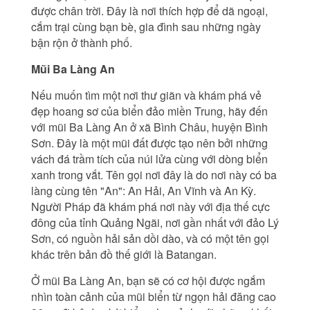
được chân trời. Đây là nơi thích hợp để dã ngoại,
cắm trại cùng bạn bè, gia đình sau những ngày
bận rộn ở thành phố.
Mũi Ba Làng An
Nếu muốn tìm một nơi thư giãn và khám phá vẻ
đẹp hoang sơ của biển đảo miền Trung, hãy đến
với mũi Ba Làng An ở xã Bình Châu, huyện Bình
Sơn. Đây là một mũi đất được tạo nên bởi những
vách đá trầm tích của núi lửa cùng với dòng biển
xanh trong vắt. Tên gọi nơi đây là do nơi này có ba
làng cùng tên "An": An Hải, An Vĩnh và An Kỳ.
Người Pháp đã khám phá nơi này với địa thế cực
đông của tỉnh Quảng Ngãi, nơi gần nhất với đảo Lý
Sơn, có nguồn hải sản dồi dào, và có một tên gọi
khác trên bản đồ thế giới là Batangan.
Ở mũi Ba Làng An, bạn sẽ có cơ hội được ngắm
nhìn toàn cảnh của mũi biển từ ngọn hải đăng cao