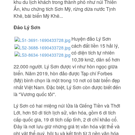
khu du lịch khách trong thành phố như núi Thiên
Ấn, khu chứng tích Sơn Mỹ, rừng dừa nước Tịnh
Khê, bãi biển Mỹ Khê...
Đảo Lý Sơn
Huyện đảo Lý Sơn
cách đất liền 15 hải lý,
có diện tích tự nhiên
10,39 km2, dân số hơn
22.000 người. Lý Sơn được ví như hòn ngọc giữa
biển. Năm 2019, hòn đảo được Tạp chí Forbes
(Mỹ) bình chọn là một trong 10 nơi có bãi biển đẹp
nhất Việt Nam. Đặc biệt, Lý Sơn còn được biết đến
là "Vương quốc tỏi".
Lý Sơn có hai miệng núi lửa là Giếng Tiền và Thới
Lới, hơn 50 di tích lịch sử, văn hóa, gồm 6 di tích
cấp quốc gia, 19 di tích cấp tỉnh, 2 di chỉ khảo cổ.
Đây là nơi lưu giữ những giá trị văn hóa vật thể và
phi vật thể quý, hội tụ và kết tinh từ 3 nền văn hóa