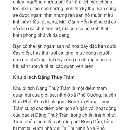
chiêm ngưỡng những bãi đá trầm tích xếp chồng
lên nhau, tạo nên những hình thù kỳ thú. Bạn cũng
sẽ được ngắm nhìn những rạn san hô muôn màu
khi thủy triều rút ra xa. Mũi Gành Yến không chỉ có
vẻ đẹp địa chất trên bờ, mà còn có hệ sinh thái
biển phong phú và đa dạng.
Bạn có thể lặn ngắm san hô hoa dày đặc bên dưới
đáy biển, hay thả lưới cá, ghẹ, mực cùng người
dân địa phương. Tại đây cũng có những món ăn
hải sản tươi và rẻ tại các quán ven biển.
Khu di tích Đặng Thùy Trâm
Khu di tích Đặng Thuỳ Trâm là một điểm tham
quan hút của giới trẻ, nằm ở xã Phổ Cường, huyện
Đức Phổ. Khu di tích gồm: Bệnh xá Đặng Thuỳ
Trâm cùng các điểm đến lịch sử gắn với hoạt động
của bác sĩ Đặng Thuỳ Trâm trong chiến tranh như:
Trạm phẫu thuật tiền phương núi Bộng Dầu, hầm
bí mật tại vườn nhà y sĩ Tạ Thị Ninh ở xã Phổ