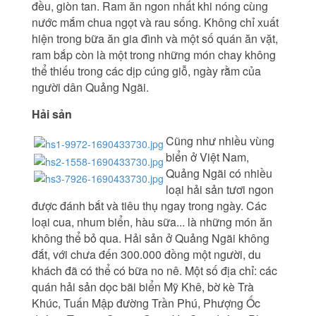
đều, giòn tan. Ram ăn ngon nhất khi nóng cùng
nước mắm chua ngọt và rau sống. Không chỉ xuất
hiện trong bữa ăn gia đình và một số quán ăn vặt,
ram bắp còn là một trong những món chay không
thể thiếu trong các dịp cúng giỗ, ngày rằm của
người dân Quảng Ngãi.
Hải sản
Cũng như nhiều vùng
biển ở Việt Nam,
Quảng Ngãi có nhiều
loại hải sản tươi ngon
được đánh bắt và tiêu thụ ngay trong ngày. Các
loại cua, nhum biển, hàu sữa... là những món ăn
không thể bỏ qua. Hải sản ở Quảng Ngãi không
đắt, với chưa đến 300.000 đồng một người, du
khách đã có thể có bữa no nê. Một số địa chỉ: các
quán hải sản dọc bãi biển Mỹ Khê, bờ kè Trà
Khúc, Tuấn Mập đường Trần Phú, Phượng Ốc