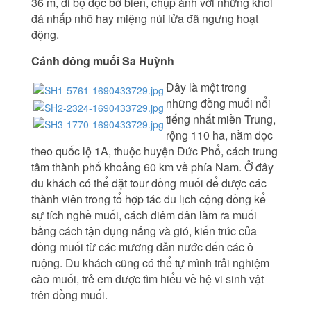
36 m, đi bộ dọc bờ biển, chụp ảnh với những khối
đá nhấp nhô hay miệng núi lửa đã ngưng hoạt
động.
Cánh đồng muối Sa Huỳnh
Đây là một trong
những đồng muối nổi
tiếng nhất miền Trung,
rộng 110 ha, nằm dọc
theo quốc lộ 1A, thuộc huyện Đức Phổ, cách trung
tâm thành phố khoảng 60 km về phía Nam. Ở đây
du khách có thể đặt tour đồng muối để được các
thành viên trong tổ hợp tác du lịch cộng đồng kể
sự tích nghề muối, cách diêm dân làm ra muối
bằng cách tận dụng nắng và gió, kiến trúc của
đồng muối từ các mương dẫn nước đến các ô
ruộng. Du khách cũng có thể tự mình trải nghiệm
cào muối, trẻ em được tìm hiểu về hệ vi sinh vật
trên đồng muối.