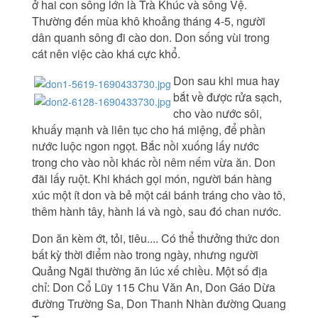
ở hai con sông lớn là Trà Khúc và sông Vệ.
Thường đến mùa khô khoảng tháng 4-5, người
dân quanh sông đi cào don. Don sống vùi trong
cát nên việc cào khá cực khổ.
Don sau khi mua hay
bắt về được rửa sạch,
cho vào nước sôi,
khuấy mạnh và liên tục cho há miệng, để phần
nước luộc ngon ngọt. Bắc nồi xuống lấy nước
trong cho vào nồi khác rồi nêm nếm vừa ăn. Don
đãi lấy ruột. Khi khách gọi món, người bán hàng
xúc một ít don và bẻ một cái bánh tráng cho vào tô,
thêm hành tây, hành lá và ngò, sau đó chan nước.
Don ăn kèm ớt, tỏi, tiêu.... Có thể thưởng thức don
bất kỳ thời điểm nào trong ngày, nhưng người
Quảng Ngãi thường ăn lúc xế chiều. Một số địa
chỉ: Don Cổ Lũy 115 Chu Văn An, Don Gáo Dừa
đường Trường Sa, Don Thanh Nhàn đường Quang