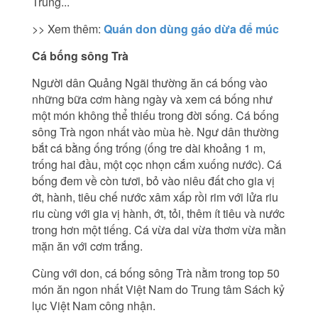
Trung...
>> Xem thêm:
Quán don dùng gáo dừa để múc
Cá bống sông Trà
Người dân Quảng Ngãi thường ăn cá bống vào
những bữa cơm hàng ngày và xem cá bống như
một món không thể thiếu trong đời sống. Cá bống
sông Trà ngon nhất vào mùa hè. Ngư dân thường
bắt cá bằng ống trống (ống tre dài khoảng 1 m,
trống hai đầu, một cọc nhọn cắm xuống nước). Cá
bống đem về còn tươi, bỏ vào niêu đất cho gia vị
ớt, hành, tiêu chế nước xâm xấp rồi rim với lửa riu
riu cùng với gia vị hành, ớt, tỏi, thêm ít tiêu và nước
trong hơn một tiếng. Cá vừa dai vừa thơm vừa mằn
mặn ăn với cơm trắng.
Cùng với don, cá bống sông Trà nằm trong top 50
món ăn ngon nhất Việt Nam do Trung tâm Sách kỷ
lục Việt Nam công nhận.