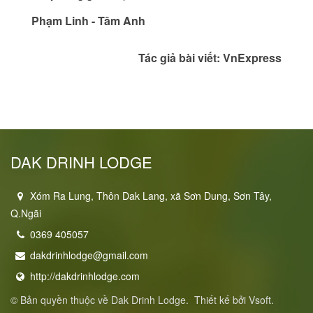
Phạm Linh - Tâm Anh
Tác giả bài viết:
VnExpress
DAK DRINH LODGE
Xóm Ra Lung, Thôn Dak Lang, xã Sơn Dung, Sơn Tây,
Q.Ngãi
0369 405057
dakdrinhlodge@gmail.com
http://dakdrinhlodge.com
© Bản quyền thuộc về
Dak Drinh Lodge
.
Thiết kế bởi
Vsoft
.