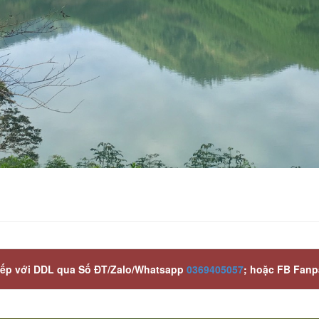
c tiếp với DDL qua Số ĐT/Zalo/Whatsapp
0369405057
; hoặc FB Fan