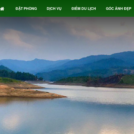
ĐẶT PHÒNG
DỊCH VỤ
ĐIỂM DU LỊCH
GÓC ẢNH ĐẸP