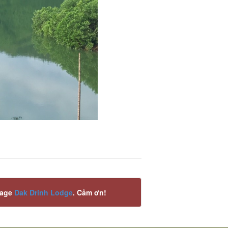
page
Dak Drinh Lodge
. Cảm ơn!