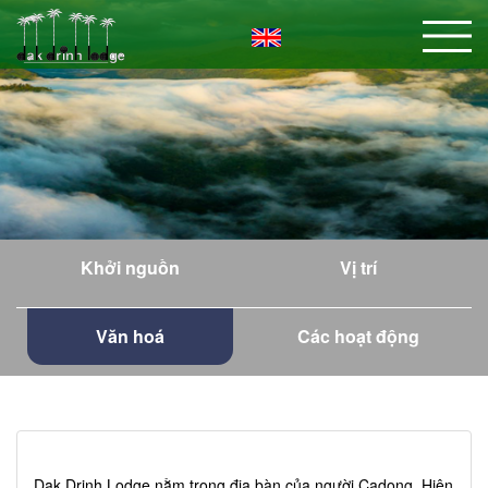
Khởi nguồn
Vị trí
Văn hoá
Các hoạt động
Dak Drinh Lodge nằm trong địa bàn của người Cadong. Hiện