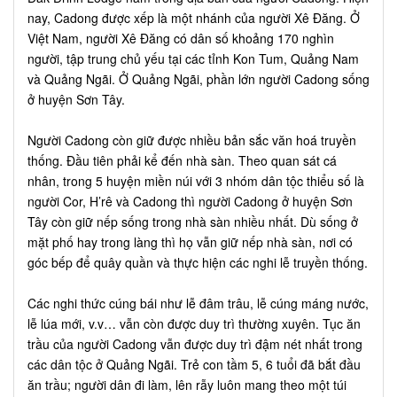
nay, Cadong được xếp là một nhánh của người Xê Đăng. Ở
Việt Nam, người Xê Đăng có dân số khoảng 170 nghìn
người, tập trung chủ yếu tại các tỉnh Kon Tum, Quảng Nam
và Quảng Ngãi. Ở Quảng Ngãi, phần lớn người Cadong sống
ở huyện Sơn Tây.
Người Cadong còn giữ được nhiều bản sắc văn hoá truyền
thống. Đầu tiên phải kể đến nhà sàn. Theo quan sát cá
nhân, trong 5 huyện miền núi với 3 nhóm dân tộc thiểu số là
người Cor, H’rê và Cadong thì người Cadong ở huyện Sơn
Tây còn giữ nếp sống trong nhà sàn nhiều nhất. Dù sống ở
mặt phố hay trong làng thì họ vẫn giữ nếp nhà sàn, nơi có
góc bếp để quây quần và thực hiện các nghi lễ truyền thống.
Các nghi thức cúng bái như lễ đâm trâu, lễ cúng máng nước,
lễ lúa mới, v.v… vẫn còn được duy trì thường xuyên. Tục ăn
trầu của người Cadong vẫn được duy trì đậm nét nhất trong
các dân tộc ở Quảng Ngãi. Trẻ con tầm 5, 6 tuổi đã bắt đầu
ăn trầu; người dân đi làm, lên rẫy luôn mang theo một túi