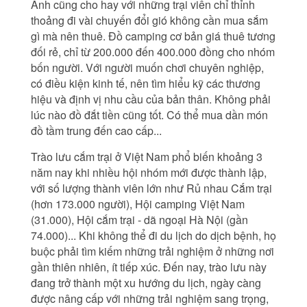
Anh cũng cho hay với những trại viên chỉ thỉnh
thoảng đi vài chuyến đổi gió không cần mua sắm
gì mà nên thuê. Đồ camping cơ bản giá thuê tương
đối rẻ, chỉ từ 200.000 đến 400.000 đồng cho nhóm
bốn người. Với người muốn chơi chuyên nghiệp,
có điều kiện kinh tế, nên tìm hiểu kỹ các thương
hiệu và định vị nhu cầu của bản thân. Không phải
lúc nào đồ đắt tiền cũng tốt. Có thể mua dần món
đồ tầm trung đến cao cấp...
Trào lưu cắm trại ở Việt Nam phổ biến khoảng 3
năm nay khi nhiều hội nhóm mới được thành lập,
với số lượng thành viên lớn như Rủ nhau Cắm trại
(hơn 173.000 người), Hội camping Việt Nam
(31.000), Hội cắm trại - dã ngoại Hà Nội (gần
74.000)... Khi không thể đi du lịch do dịch bệnh, họ
buộc phải tìm kiếm những trải nghiệm ở những nơi
gần thiên nhiên, ít tiếp xúc. Đến nay, trào lưu này
đang trở thành một xu hướng du lịch, ngày càng
được nâng cấp với những trải nghiệm sang trọng,