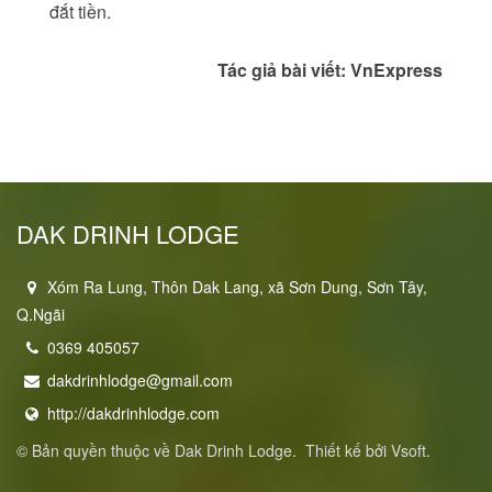
đắt tiền.
Tác giả bài viết:
VnExpress
DAK DRINH LODGE
Xóm Ra Lung, Thôn Dak Lang, xã Sơn Dung, Sơn Tây,
Q.Ngãi
0369 405057
dakdrinhlodge@gmail.com
http://dakdrinhlodge.com
© Bản quyền thuộc về
Dak Drinh Lodge
.
Thiết kế bởi
Vsoft
.