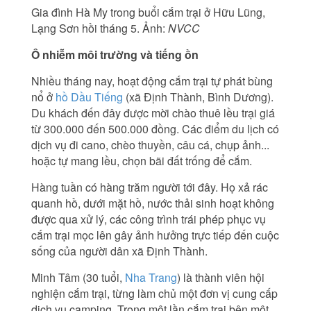
Gia đình Hà My trong buổi cắm trại ở Hữu Lũng,
Lạng Sơn hồi tháng 5. Ảnh:
NVCC
Ô nhiễm môi trường và tiếng ồn
Nhiều tháng nay, hoạt động cắm trại tự phát bùng
nổ ở
hồ Dầu Tiếng
(xã Định Thành, Bình Dương).
Du khách đến đây được mời chào thuê lều trại giá
từ 300.000 đến 500.000 đồng. Các điểm du lịch có
dịch vụ đi cano, chèo thuyền, câu cá, chụp ảnh...
hoặc tự mang lều, chọn bãi đất trống để cắm.
Hàng tuần có hàng trăm người tới đây. Họ xả rác
quanh hồ, dưới mặt hồ, nước thải sinh hoạt không
được qua xử lý, các công trình trái phép phục vụ
cắm trại mọc lên gây ảnh hưởng trực tiếp đến cuộc
sống của người dân xã Định Thành.
Minh Tâm (30 tuổi,
Nha Trang
) là thành viên hội
nghiện cắm trại, từng làm chủ một đơn vị cung cấp
dịch vụ camping. Trong một lần cắm trại bên một