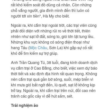
rất khó kiểm soát đồ dùng cá nhân. Còn những
chỗ vắng người, gia đình mình đến thì luôn có
người tới xin tiền", Hà My cho biết.
Ngoài ra, khi cắm trại ngoài trời, các trại viên cũng
phải đối diện với những rủi ro về thời tiết, thiên
nhiên như sạt lở đất, sóng to, gió lớn lật tung lều.
Những khu vực không có sóng điện thoại như
hang Táu (
Mộc Châu
, Sơn La) khi gặp sự cố rất
khó để tìm kiếm sự trợ giúp.
Anh Trần Quang Tú, 38 tuổi, đang kinh doanh dịch
vụ cắm trại ở Cao Bằng, cho biết, việc xem dự báo
thời tiết và xác định địa hình rất quan trọng. Không
nên cắm trại quá gần bờ sông, suối, mép biển vì
khi mưa gió bất ngờ đến, lũ quét, sạt lở không kịp
trở tay. Ngoài ra, khi cắm trại trên núi, đồi cao nên
tránh các gốc cây vì dễ hút sấm, sét.
Trải nghiệm ảo