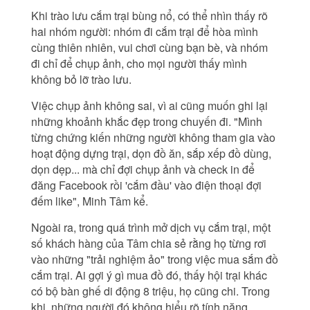
Khi trào lưu cắm trại bùng nổ, có thể nhìn thấy rõ
hai nhóm người: nhóm đi cắm trại để hòa mình
cùng thiên nhiên, vui chơi cùng bạn bè, và nhóm
đi chỉ để chụp ảnh, cho mọi người thấy mình
không bỏ lỡ trào lưu.
Việc chụp ảnh không sai, vì ai cũng muốn ghi lại
những khoảnh khắc đẹp trong chuyến đi. "Mình
từng chứng kiến những người không tham gia vào
hoạt động dựng trại, dọn đồ ăn, sắp xếp đồ dùng,
dọn dẹp... mà chỉ đợi chụp ảnh và check in để
đăng Facebook rồi 'cắm đầu' vào điện thoại đợi
đếm like", Minh Tâm kể.
Ngoài ra, trong quá trình mở dịch vụ cắm trại, một
số khách hàng của Tâm chia sẻ rằng họ từng rơi
vào những "trải nghiệm ảo" trong việc mua sắm đồ
cắm trại. Ai gợi ý gì mua đồ đó, thấy hội trại khác
có bộ bàn ghế di động 8 triệu, họ cũng chi. Trong
khi, những người đó không hiểu rõ tính năng,