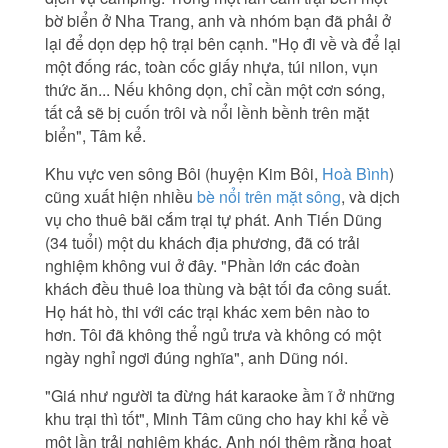
bờ biển ở Nha Trang, anh và nhóm bạn đã phải ở
lại để dọn dẹp hộ trại bên cạnh. "Họ đi về và để lại
một đống rác, toàn cốc giấy nhựa, túi nilon, vụn
thức ăn... Nếu không dọn, chỉ cần một cơn sóng,
tất cả sẽ bị cuốn trôi và nổi lềnh bềnh trên mặt
biển", Tâm kể.
Khu vực ven sông Bôi (huyện Kim Bôi,
Hoà Bình
)
cũng xuất hiện nhiều
bè nổi trên mặt sông
, và dịch
vụ cho thuê bãi cắm trại tự phát. Anh Tiến Dũng
(34 tuổi) một du khách địa phương, đã có trải
nghiệm không vui ở đây. "Phần lớn các đoàn
khách đều thuê loa thùng và bật tối đa công suất.
Họ hát hò, thi với các trại khác xem bên nào to
hơn. Tôi đã không thể ngủ trưa và không có một
ngày nghỉ ngơi đúng nghĩa", anh Dũng nói.
"Giá như người ta đừng hát karaoke ầm ĩ ở những
khu trại thì tốt", Minh Tâm cũng cho hay khi kể về
một lần trải nghiệm khác. Anh nói thêm rằng hoạt